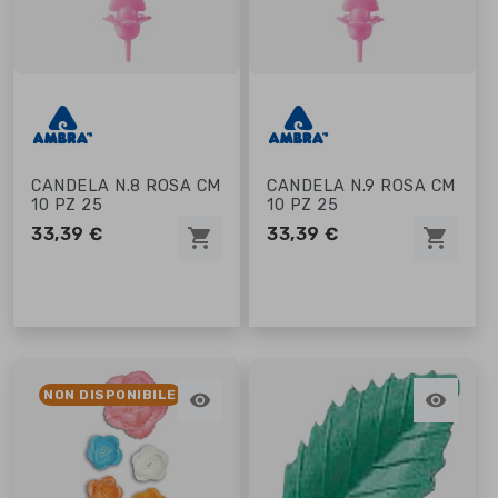
CANDELA N.8 ROSA CM
CANDELA N.9 ROSA CM
10 PZ 25
10 PZ 25
33,39 €
33,39 €
shopping_cart
shopping_cart
NON DISPONIBILE

