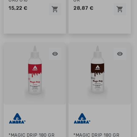
ORO G10
GR
15,22 €
28,87 €
shopping_cart
shopping_cart


*MAGIC DRIP 180 GR
*MAGIC DRIP 180 GR