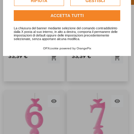
RIFIUTA
GESTISCI
per personalizzare gli annunci pubblicitari. Per ulteriori
informazioni su come Google utilizza i dati raccolti,
ACCETTA TUTTI
consulta la
politica sulla privacy di Google
.
Consulta l'informativa cookie completa.
La chiusura del banner mediante selezione del comando contraddistinto
dalla X posta al suo interno, in alto a destra, comporta il permanere delle
impostazioni di default oppure delle impostazioni precedentemente
selezionate, senza apportare alcuna modifica.
CANDELA N.4 ROSA CM
CANDELA N.5 ROSA CM
10 PZ 25
10 PZ 25
OPXcookie
powered by
OrangePix
33,39 €
33,39 €
shopping_cart
shopping_cart

