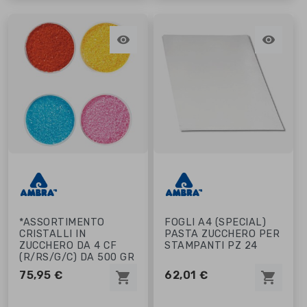


*ASSORTIMENTO
FOGLI A4 (SPECIAL)
CRISTALLI IN
PASTA ZUCCHERO PER
ZUCCHERO DA 4 CF
STAMPANTI PZ 24
(R/RS/G/C) DA 500 GR
75,95 €
62,01 €
shopping_cart
shopping_cart