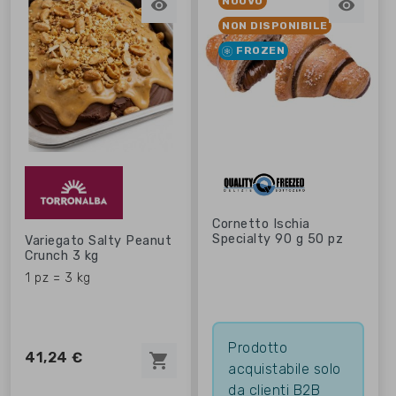
NUOVO


NON DISPONIBILE
FROZEN
Cornetto Ischia
Specialty 90 g 50 pz
Variegato Salty Peanut
Crunch 3 kg
1 pz = 3 kg
Prodotto
41,24 €
shopping_cart
acquistabile solo
da clienti B2B