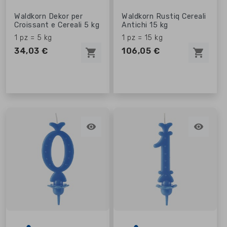
Waldkorn Dekor per
Waldkorn Rustiq Cereali
Croissant e Cereali 5 kg
Antichi 15 kg
1 pz = 5 kg
1 pz = 15 kg
34,03 €
106,05 €
shopping_cart
shopping_cart

