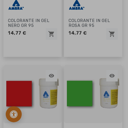
COLORANTE IN GEL
COLORANTE IN GEL
NERO GR 95
ROSA GR 95
14,77 €
14,77 €
shopping_cart
shopping_cart


chevron_right