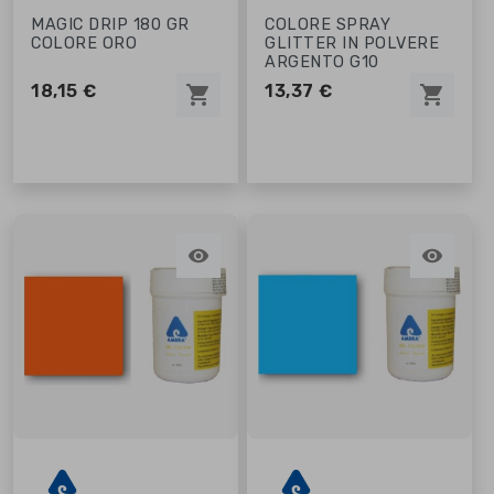
MAGIC DRIP 180 GR
COLORE SPRAY
COLORE ORO
GLITTER IN POLVERE
ARGENTO G10
18,15 €
13,37 €
shopping_cart
shopping_cart

