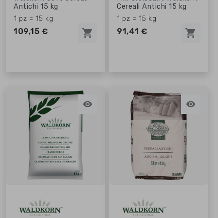
Antichi 15 kg
Cereali Antichi 15 kg
1 pz = 15 kg
1 pz = 15 kg
109,15 €
91,41 €
shopping_cart
shopping_cart

