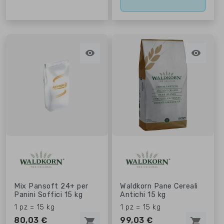


Mix Pansoft 24+ per
Waldkorn Pane Cereali
Panini Soffici 15 kg
Antichi 15 kg
1 pz = 15 kg
1 pz = 15 kg
80,03 €
99,03 €
shopping_cart
shopping_cart