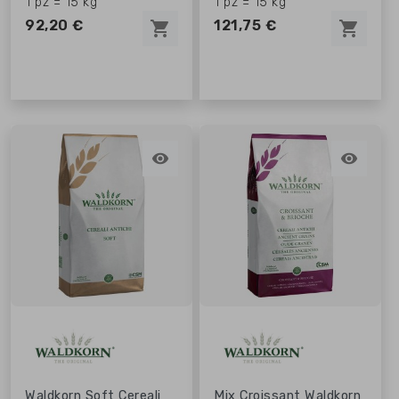
1 pz = 15 kg
1 pz = 15 kg
92,20 €
121,75 €
shopping_cart
shopping_cart


Waldkorn Soft Cereali
Mix Croissant Waldkorn