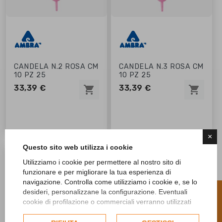
CANDELA N.2 ROSA CM
CANDELA N.3 ROSA CM
10 PZ 25
10 PZ 25
33,39 €
33,39 €
shopping_cart
shopping_cart
×
Questo sito web utilizza i cookie


Utilizziamo i cookie per permettere al nostro sito di
funzionare e per migliorare la tua esperienza di
navigazione. Controlla come utilizziamo i cookie e, se lo
R
desideri, personalizzane la configurazione. Eventuali
cookie di profilazione o commerciali verranno utilizzati
esclusivamente previa acquisizione del consenso
F
I
L
T
E
dell'utente e, se consentito, potrebbero essere utilizzati