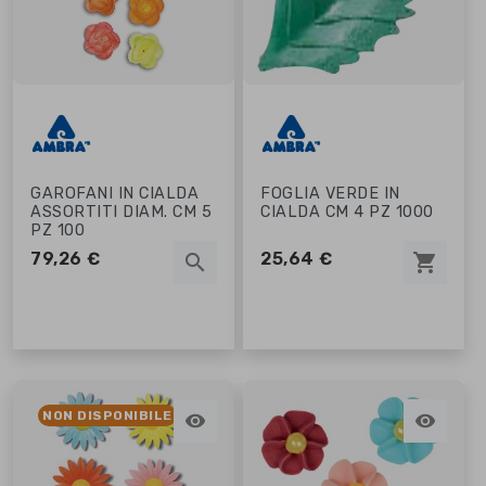
GAROFANI IN CIALDA
FOGLIA VERDE IN
ASSORTITI DIAM. CM 5
CIALDA CM 4 PZ 1000
PZ 100
79,26 €
25,64 €
search
shopping_cart
NON DISPONIBILE

