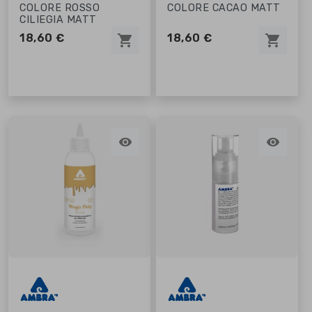
COLORE ROSSO
COLORE CACAO MATT
CILIEGIA MATT
18,60 €
18,60 €
shopping_cart
shopping_cart

