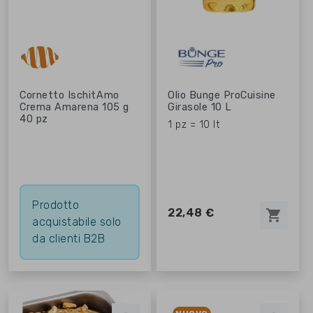
Cornetto IschitAmo
Olio Bunge ProCuisine
Crema Amarena 105 g
Girasole 10 L
40 pz
1 pz = 10 lt
Prodotto
22,48 €
shopping_cart
acquistabile solo
da clienti B2B