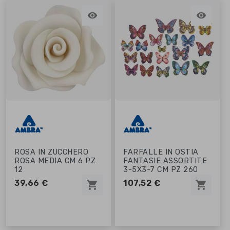


ROSA IN ZUCCHERO
FARFALLE IN OSTIA
ROSA MEDIA CM 6 PZ
FANTASIE ASSORTITE
12
3-5X3-7 CM PZ 260
39,66 €
107,52 €
shopping_cart
shopping_cart