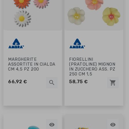
MARGHERITE
FIORELLINI
ASSORTITE IN CIALDA
(PRATOLINE) MIGNON
CM 4,5 PZ 200
IN ZUCCHERO ASS. PZ
250 CM 1,5
66,92 €
58,75 €
search
shopping_cart

