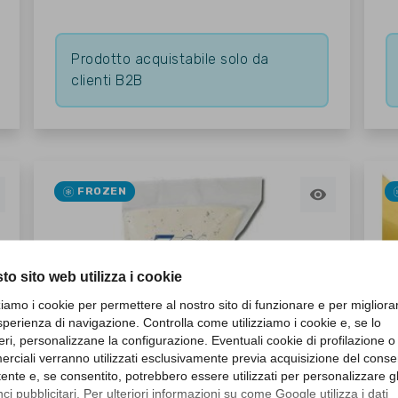
Prodotto acquistabile solo da
clienti B2B
FROZEN

to sito web utilizza i cookie
zziamo i cookie per permettere al nostro sito di funzionare e per migliora
sperienza di navigazione. Controlla come utilizziamo i cookie e, se lo
eri, personalizzane la configurazione. Eventuali cookie di profilazione o
rciali verranno utilizzati esclusivamente previa acquisizione del cons
utente e, se consentito, potrebbero essere utilizzati per personalizzare gl
i pubblicitari. Per ulteriori informazioni su come Google utilizza i dati