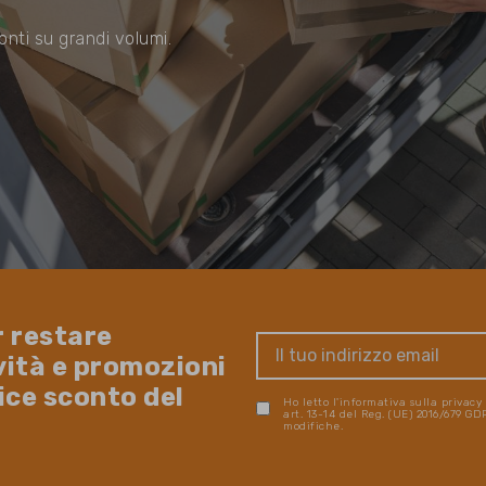
onti su grandi volumi.
r restare
vità e promozioni
dice sconto del
Ho letto l'informativa sulla privacy
art. 13-14 del Reg. (UE) 2016/679 G
modifiche.