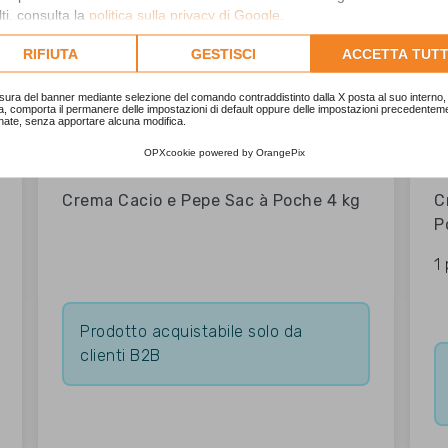
ti, consulta la
politica sulla privacy di Google
.
lta l'informativa cookie completa.
RIFIUTA
GESTISCI
ACCETTA TUTT
sura del banner mediante selezione del comando contraddistinto dalla X posta al suo interno, 
a, comporta il permanere delle impostazioni di default oppure delle impostazioni precedentem
nate, senza apportare alcuna modifica.
OPXcookie
powered by
OrangePix
Crema Cacio e Pepe Sac à Poche 4 kg
C
P
1
Prodotto acquistabile solo da
clienti B2B