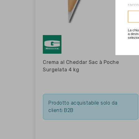
raccol
Consu
La chiu
a destr
selezio
Crema al Cheddar Sac à Poche
Surgelata 4 kg
Prodotto acquistabile solo da
clienti B2B