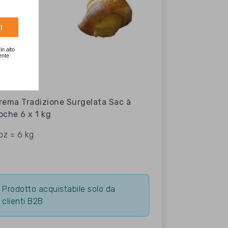
I
in alto
ente
rema Tradizione Surgelata Sac à
oche 6 x 1 kg
 pz = 6 kg
Prodotto acquistabile solo da
clienti B2B