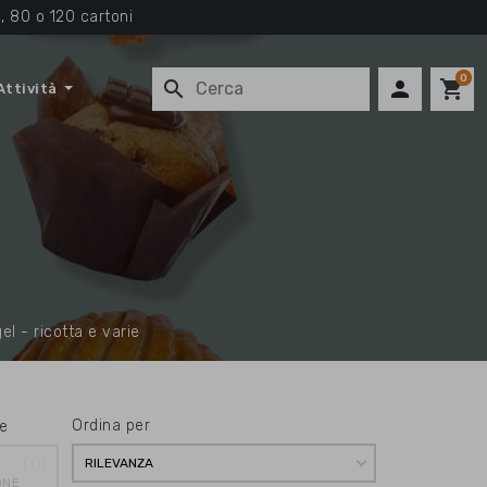
, 80 o 120 cartoni
0
search

shopping_cart
Attività
el - ricotta e varie
Ordina per
e
0
RILEVANZA
ONE