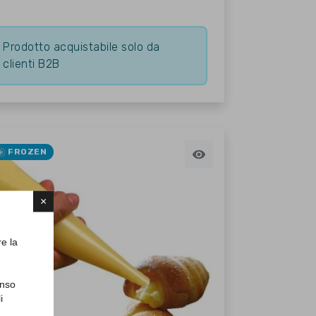
Prodotto acquistabile solo da
clienti B2B
FROZEN

×
re la
enso
i