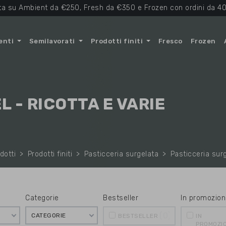
ta su Ambient da €250, Fresh da €350 e Frozen con ordini da 40
enti
Semilavorati
Prodotti finiti
Fresco
Frozen
 - RICOTTA E VARIE
odotti
Prodotti finiti
Pasticceria surgelata
Pasticceria surg
Categorie
Bestseller
In promozion
0
CATEGORIE
BESTSELLER
IN
PROMOZI