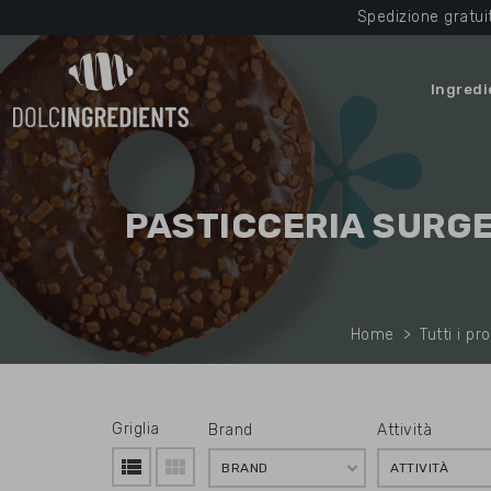
Spedizione gratui
Ingredi
PASTICCERIA SURGEL
Home
Tutti i pr
Griglia
Brand
Attività
view_list
view_module
BRAND
ATTIVITÀ