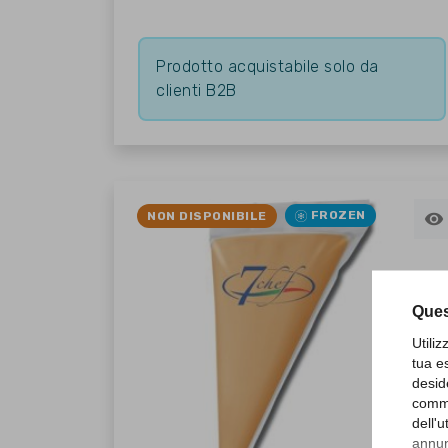
Prodotto acquistabile solo da
clienti B2B
FROZEN
NON DISPONIBILE

Ques
Utili
tua e
desid
comme
dell'
annunc