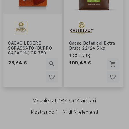
CACAO LEGERE
Cacao Botanical Extra
SGRASSATO (BURRO
Brute 22/24 5 kg
CACAO1%) GR 750
1 pz = 5 kg
23,64 €
100,48 €
search
shopping_cart
favorite_border
favorite_border
favorite_border
favorite_border
Visualizzati 1-14 su 14 articoli
Mostrando 1 - 14 di 14 elementi