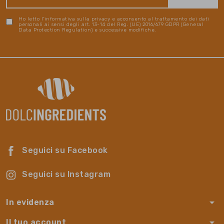
Ho letto l'informativa sulla privacy e acconsento al trattamento dei dati
personali ai sensi degli art. 13-14 del Reg. (UE) 2016/679 GDPR (General
Data Protection Regulation) e successive modifiche.
Seguici su Facebook
Seguici su Instagram
arrow_drop_down
In evidenza
arrow_drop_down
Il tuo account