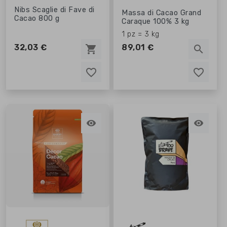
Nibs Scaglie di Fave di
Massa di Cacao Grand
Cacao 800 g
Caraque 100% 3 kg
1 pz = 3 kg
32,03 €
89,01 €
shopping_cart
search
favorite_border
favorite_border
favorite_border
favorite_border

