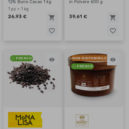
12% Burro Cacao 1 kg
in Polvere 600 g
1 pz = 1 kg
26,93 €
39,61 €
shopping_cart
shopping_cart
favorite_border
favorite_border
favorite_border
favorite_border
NON DISPONIBILE
FRESCO


FRESCO