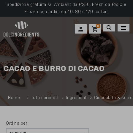
Spedizione gratuita su Ambient da €250, Fresh da €350 e
Frozen con ordini da 40, 80 o 120 cartoni
0
search
menu

shopping_cart
CACAO E BURRO DI CACAO
Home
Tutti i prodotti
Ingredienti
Cioccolato & surro
Ordina per