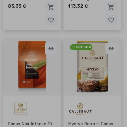
83,33 €
113,32 €
shopping_cart
shopping_cart
favorite_border
favorite_border
favorite_border
favorite_border
FRESCO


Cacao Noir Intense 10-
Mycryo Burro di Cacao