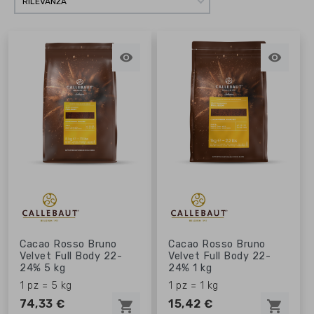
RILEVANZA


Cacao Rosso Bruno
Cacao Rosso Bruno
Velvet Full Body 22-
Velvet Full Body 22-
24% 5 kg
24% 1 kg
1 pz = 5 kg
1 pz = 1 kg
74,33 €
15,42 €
shopping_cart
shopping_cart