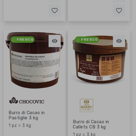
favorite_border
favorite_border
favorite_border
favorite_border
FRESCO
FRESCO


Burro di Cacao in
Pastiglie 3 kg
Burro di Cacao in
1 pz = 3 kg
Callets CB 3 kg
1 pz = 3 kg