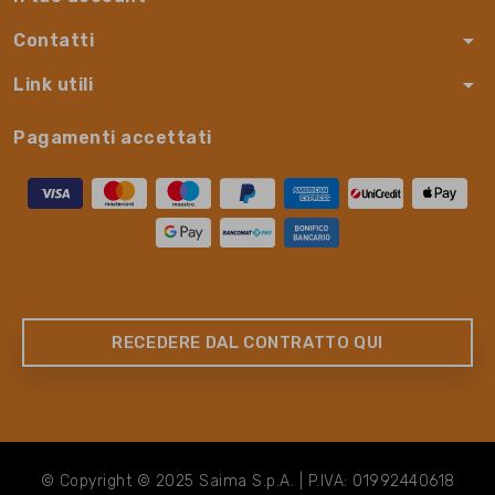
arrow_drop_down
Contatti
arrow_drop_down
Link utili
Pagamenti accettati
RECEDERE DAL CONTRATTO QUI
© Copyright © 2025 Saima S.p.A. | P.IVA: 01992440618