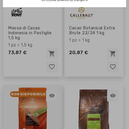
Massa di Cacao
Cacao Botanical Extra
Indonesia in Pastiglie
Brute 22/24 1 kg
1,5 kg
1 pz = 1 kg
1 pz = 1,5 kg
73,87 €
20,87 €
shopping_cart
shopping_cart
favorite_border
favorite_border
favorite_border
favorite_border
NON DISPONIBILE

