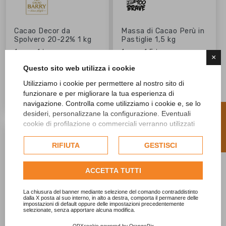
Cacao Decor da
Massa di Cacao Perù in
Spolvero 20-22% 1 kg
Pastiglie 1,5 kg
1 pz = 1 kg
1 pz = 1,5 kg
×
27,73 €
73,87 €
shopping_cart
shopping_cart
Questo sito web utilizza i cookie
Utilizziamo i cookie per permettere al nostro sito di
favorite_border
favorite_border
favorite_border
favorite_border
funzionare e per migliorare la tua esperienza di
navigazione. Controlla come utilizziamo i cookie e, se lo
R
desideri, personalizzane la configurazione. Eventuali
cookie di profilazione o commerciali verranno utilizzati
esclusivamente previa acquisizione del consenso
F
I
L
T
E


dell'utente e, se consentito, potrebbero essere utilizzati
RIFIUTA
GESTISCI
per personalizzare gli annunci pubblicitari. Per ulteriori
informazioni su come Google utilizza i dati raccolti,
ACCETTA TUTTI
consulta la
politica sulla privacy di Google
.
Consulta l'informativa cookie completa.
La chiusura del banner mediante selezione del comando contraddistinto
dalla X posta al suo interno, in alto a destra, comporta il permanere delle
impostazioni di default oppure delle impostazioni precedentemente
selezionate, senza apportare alcuna modifica.
OPXcookie
powered by
OrangePix