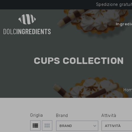
Spedizione gratui
Ingredi
CUPS COLLECTION
Ho
Griglia
Brand
Attività
view_list
view_module
BRAND
ATTIVITÀ