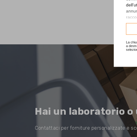
dell'
annunc
raccol
Consu
La chiu
a destr
selezio
Hai un laboratorio o
Contattaci per forniture personalizzate e sc