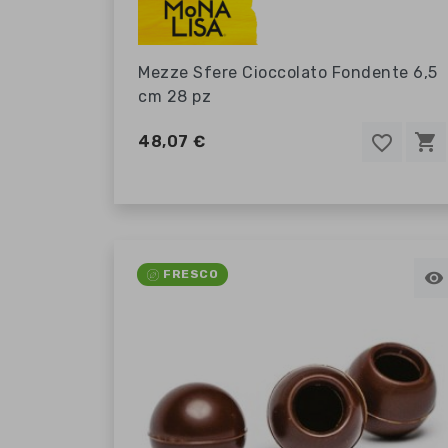
Mezze Sfere Cioccolato Fondente 6,5
cm 28 pz
shopping_cart
favorite_border
favorite_border
48,07 €
FRESCO
