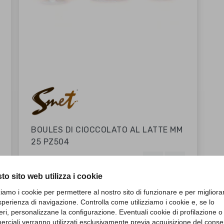
BOULES DI CIOCCOLATO AL LATTE MM
25 PZ504
shopping_cart
favorite_border
favorite_border
96,98 €
to sito web utilizza i cookie
zziamo i cookie per permettere al nostro sito di funzionare e per migliora
sperienza di navigazione. Controlla come utilizziamo i cookie e, se lo
eri, personalizzane la configurazione. Eventuali cookie di profilazione o
rciali verranno utilizzati esclusivamente previa acquisizione del cons