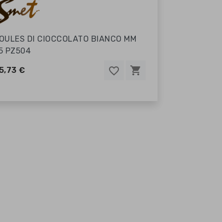
OULES DI CIOCCOLATO BIANCO MM
5 PZ504
shopping_cart
favorite_border
favorite_border
5,73 €