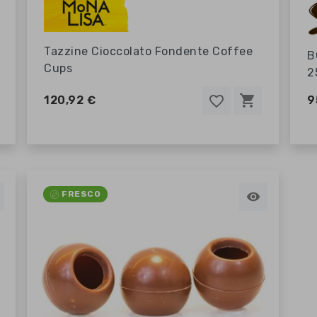
Tazzine Cioccolato Fondente Coffee
B
Cups
2
shopping_cart
favorite_border
favorite_border
120,92 €
9
FRESCO
