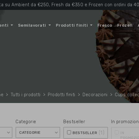
ta su Ambient da €250, Fresh da €350 e Frozen con ordini da 40
enti
Semilavorati
Prodotti finiti
Fresco
Frozen
me
Tutti i prodotti
Prodotti finiti
Decorazioni
Cups colle
Categorie
Bestseller
In promozion
1
CATEGORIE
BESTSELLER
IN
PROMOZI