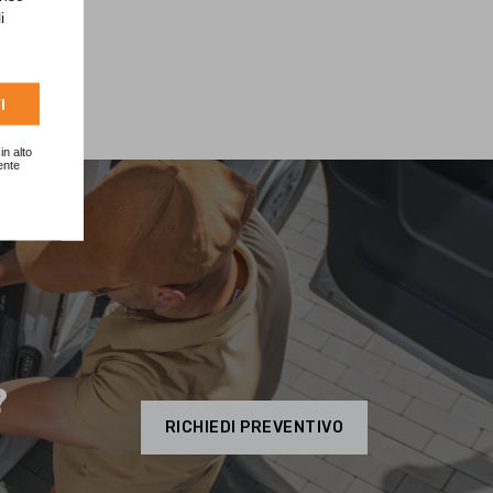
i
I
in alto
ente
?
RICHIEDI PREVENTIVO