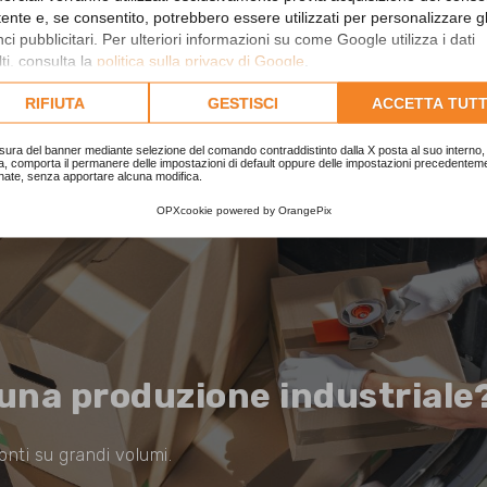
utente e, se consentito, potrebbero essere utilizzati per personalizzare gl
Mostrando 1 - 5 di 5 elementi
i pubblicitari. Per ulteriori informazioni su come Google utilizza i dati
ti, consulta la
politica sulla privacy di Google
.
lta l'informativa cookie completa.
RIFIUTA
GESTISCI
ACCETTA TUTT
sura del banner mediante selezione del comando contraddistinto dalla X posta al suo interno, 
a, comporta il permanere delle impostazioni di default oppure delle impostazioni precedentem
nate, senza apportare alcuna modifica.
OPXcookie
powered by
OrangePix
 una produzione industriale
onti su grandi volumi.