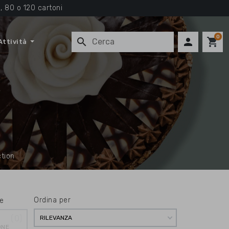
, 80 o 120 cartoni
0
search

shopping_cart
Attività
ction
Ordina per
e
0
RILEVANZA
ONE