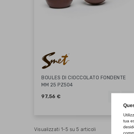
BOULES DI CIOCCOLATO FONDENTE
MM 25 PZ504
shopping_cart
favorite_border
favorite_border
97,56 €
Ques
Utili
tua e
desid
Visualizzati 1-5 su 5 articoli
comme