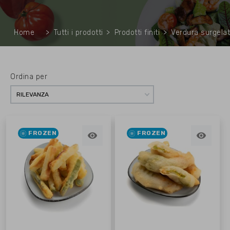
Home
Tutti i prodotti
Prodotti finiti
Verdura surgela
Ordina per
RILEVANZA
FROZEN
FROZEN

