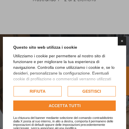
×
Questo sito web utilizza i cookie
Utilizziamo i cookie per permettere al nostro sito di
funzionare e per migliorare la tua esperienza di
navigazione. Controlla come utilizziamo i cookie e, se lo
R
desideri, personalizzane la configurazione. Eventuali
cookie di profilazione o commerciali verranno utilizzati
esclusivamente previa acquisizione del consenso
F
I
L
T
E
dell'utente e, se consentito, potrebbero essere utilizzati
RIFIUTA
GESTISCI
Hai un laboratorio o una
per personalizzare gli annunci pubblicitari. Per ulteriori
informazioni su come Google utilizza i dati raccolti,
produzione industriale?
ACCETTA TUTTI
consulta la
politica sulla privacy di Google
.
Consulta l'informativa cookie completa.
La chiusura del banner mediante selezione del comando contraddistinto
Contattaci per forniture personalizzate e sconti su
dalla X posta al suo interno, in alto a destra, comporta il permanere delle
impostazioni di default oppure delle impostazioni precedentemente
grandi volumi.
selezionate, senza apportare alcuna modifica.