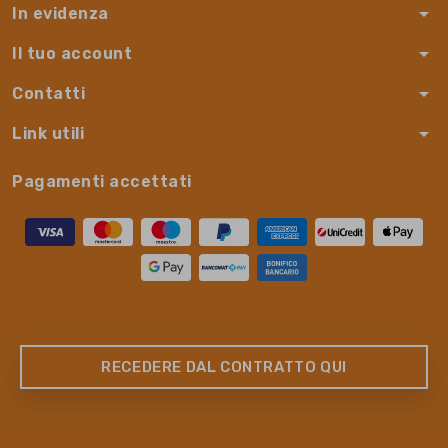
arrow_drop_down
In evidenza
arrow_drop_down
Il tuo account
arrow_drop_down
Contatti
arrow_drop_down
Link utili
Pagamenti accettati
RECEDERE DAL CONTRATTO QUI