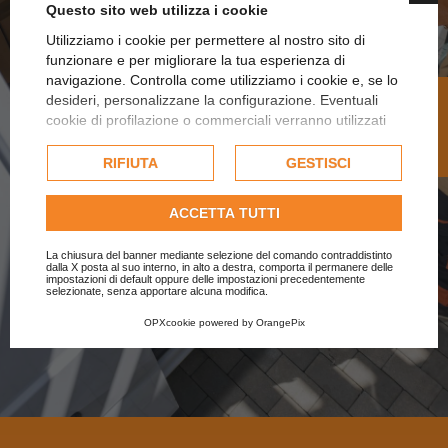
Questo sito web utilizza i cookie
Hai un laboratorio o una
Utilizziamo i cookie per permettere al nostro sito di
produzione industriale?
funzionare e per migliorare la tua esperienza di
navigazione. Controlla come utilizziamo i cookie e, se lo
R
desideri, personalizzane la configurazione. Eventuali
Contattaci per forniture personalizzate e sconti su
cookie di profilazione o commerciali verranno utilizzati
grandi volumi.
esclusivamente previa acquisizione del consenso
F
I
L
T
E
dell'utente e, se consentito, potrebbero essere utilizzati
RIFIUTA
GESTISCI
per personalizzare gli annunci pubblicitari. Per ulteriori
RICHIEDI PREVENTIVO
informazioni su come Google utilizza i dati raccolti,
ACCETTA TUTTI
consulta la
politica sulla privacy di Google
.
Consulta l'informativa cookie completa.
La chiusura del banner mediante selezione del comando contraddistinto
dalla X posta al suo interno, in alto a destra, comporta il permanere delle
impostazioni di default oppure delle impostazioni precedentemente
selezionate, senza apportare alcuna modifica.
OPXcookie
powered by
OrangePix