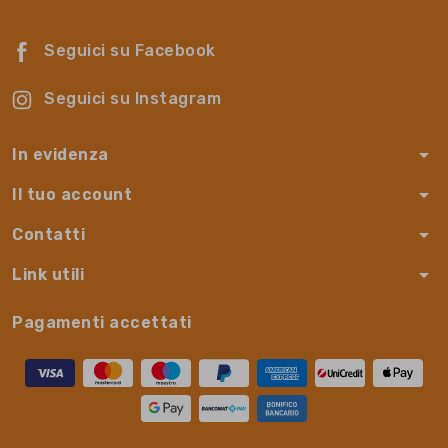
Seguici su Facebook
Seguici su Instagram
arrow_drop_down
In evidenza
arrow_drop_down
Il tuo account
arrow_drop_down
Contatti
arrow_drop_down
Link utili
Pagamenti accettati