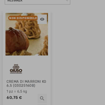
RILEVANZA
NON DISPONIBILE

CREMA DI MARRONI KG
6,5 (03025160B)
1 pz = 6,5 kg
60,75 €
search