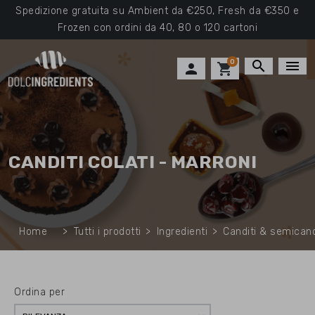
Spedizione gratuita su Ambient da €250, Fresh da €350 e
Frozen con ordini da 40, 80 o 120 cartoni
0
search
menu

shopping_cart
CANDITI COLATI - MARRONI
Home
Tutti i prodotti
Ingredienti
Canditi & semicand
Ordina per