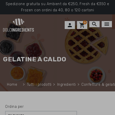
Spedizione gratuita su Ambient da €250, Fresh da €350 e
Frozen con ordini da 40, 80 o 120 cartoni
0
search
menu

shopping_cart
GELATINE A CALDO
Home
Tutti i prodotti
Ingredienti
Confetture & gelat
Ordina per