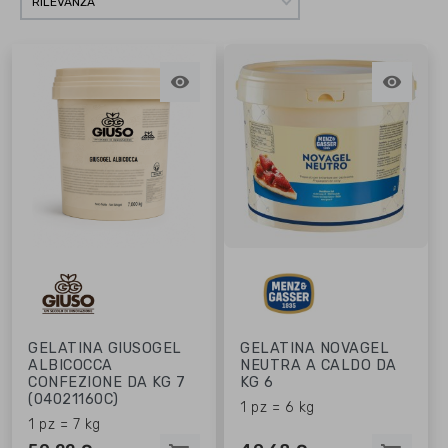
RILEVANZA


GELATINA GIUSOGEL
GELATINA NOVAGEL
ALBICOCCA
NEUTRA A CALDO DA
CONFEZIONE DA KG 7
KG 6
(04021160C)
1 pz = 6 kg
1 pz = 7 kg