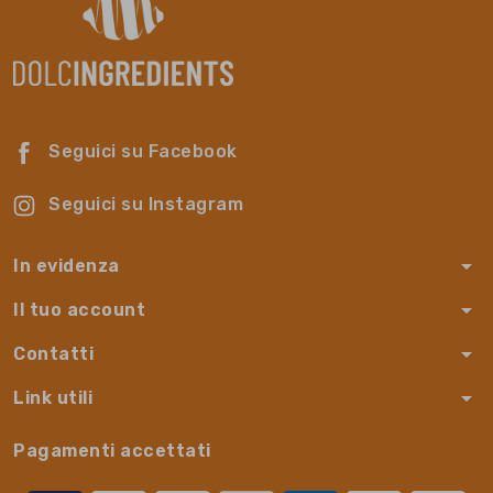
Seguici su Facebook
Seguici su Instagram
arrow_drop_down
In evidenza
arrow_drop_down
Il tuo account
arrow_drop_down
Contatti
arrow_drop_down
Link utili
Pagamenti accettati