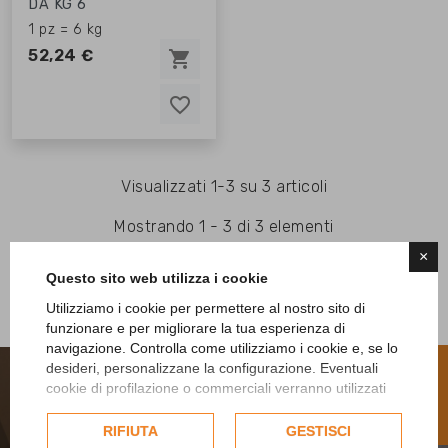
DA KG 6
1 pz = 6 kg
52,24 €
shopping_cart
favorite_border
favorite_border
Visualizzati 1-3 su 3 articoli
Mostrando 1 - 3 di 3 elementi
×
Questo sito web utilizza i cookie
Utilizziamo i cookie per permettere al nostro sito di
funzionare e per migliorare la tua esperienza di
navigazione. Controlla come utilizziamo i cookie e, se lo
R
desideri, personalizzane la configurazione. Eventuali
cookie di profilazione o commerciali verranno utilizzati
esclusivamente previa acquisizione del consenso
F
I
L
T
E
dell'utente e, se consentito, potrebbero essere utilizzati
RIFIUTA
GESTISCI
per personalizzare gli annunci pubblicitari. Per ulteriori