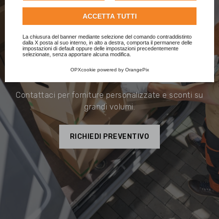
informazioni su come Google utilizza i dati raccolti,
ACCETTA TUTTI
consulta la
politica sulla privacy di Google
.
Consulta l'informativa cookie completa.
La chiusura del banner mediante selezione del comando contraddistinto
dalla X posta al suo interno, in alto a destra, comporta il permanere delle
impostazioni di default oppure delle impostazioni precedentemente
Hai un laboratorio o una
selezionate, senza apportare alcuna modifica.
produzione industriale?
OPXcookie
powered by
OrangePix
Contattaci per forniture personalizzate e sconti su
grandi volumi.
RICHIEDI PREVENTIVO