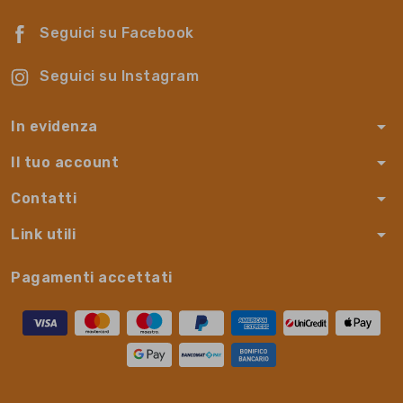
Seguici su Facebook
Seguici su Instagram
arrow_drop_down
In evidenza
arrow_drop_down
Il tuo account
arrow_drop_down
Contatti
arrow_drop_down
Link utili
Pagamenti accettati