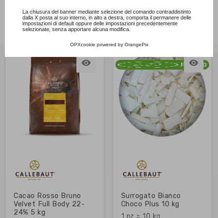
CALLEBAUT
Consulta l'informativa cookie completa.
La chiusura del banner mediante selezione del comando contraddistinto
dalla X posta al suo interno, in alto a destra, comporta il permanere delle
impostazioni di default oppure delle impostazioni precedentemente
selezionate, senza apportare alcuna modifica.
OPXcookie
powered by
OrangePix
NON DISPONIBILE


FRESCO
Cacao Rosso Bruno
Surrogato Bianco
Velvet Full Body 22-
Choco Plus 10 kg
24% 5 kg
1 pz = 10 kg