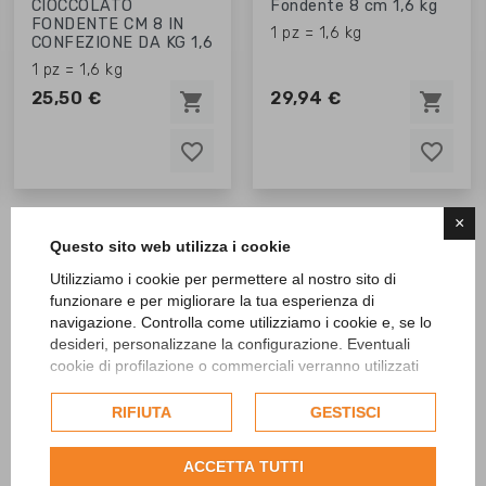
CIOCCOLATO
Fondente 8 cm 1,6 kg
FONDENTE CM 8 IN
1 pz = 1,6 kg
CONFEZIONE DA KG 1,6
1 pz = 1,6 kg
25,50 €
29,94 €
shopping_cart
shopping_cart
favorite_border
favorite_border
favorite_border
favorite_border
favorite_border
favorite_border
×
Questo sito web utilizza i cookie
Utilizziamo i cookie per permettere al nostro sito di
funzionare e per migliorare la tua esperienza di
navigazione. Controlla come utilizziamo i cookie e, se lo
desideri, personalizzane la configurazione. Eventuali
cookie di profilazione o commerciali verranno utilizzati
esclusivamente previa acquisizione del consenso
dell'utente e, se consentito, potrebbero essere utilizzati
RIFIUTA
GESTISCI
per personalizzare gli annunci pubblicitari. Per ulteriori
informazioni su come Google utilizza i dati raccolti,
SCOPRI TUTTI I PRODOTTI
ACCETTA TUTTI
consulta la
politica sulla privacy di Google
.