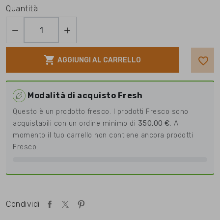
Quantità



favorite_border
AGGIUNGI AL CARRELLO
Modalità di acquisto Fresh
Questo è un prodotto fresco. I prodotti Fresco sono
acquistabili con un ordine minimo di
350,00 €
.
Al
momento il tuo carrello non contiene ancora prodotti
Fresco.
Condividi