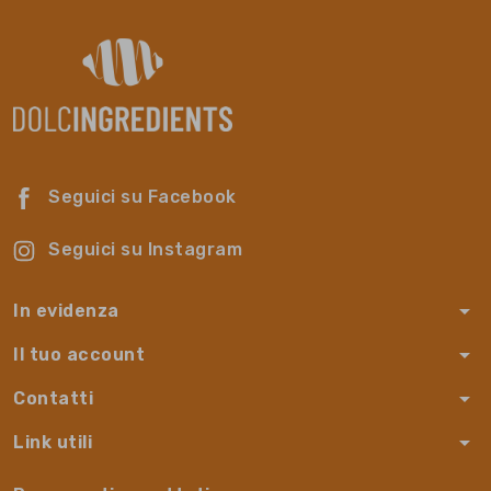
Seguici su Facebook
Seguici su Instagram
arrow_drop_down
In evidenza
arrow_drop_down
Il tuo account
arrow_drop_down
Contatti
arrow_drop_down
Link utili