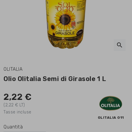
search
OLITALIA
Olio Olitalia Semi di Girasole 1 L
2,22 €
(2,22 € LT)
Tasse incluse
OLITALIA 011
Quantità