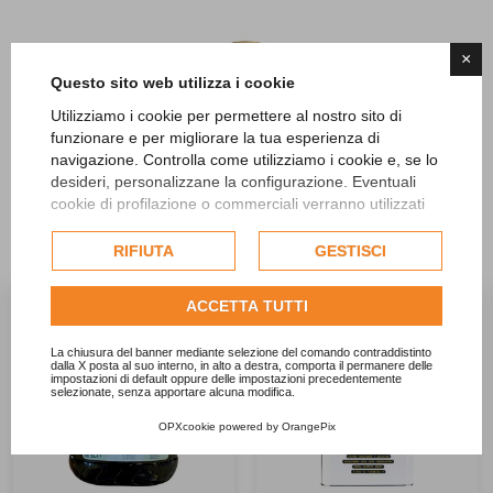
×
Questo sito web utilizza i cookie
Utilizziamo i cookie per permettere al nostro sito di
funzionare e per migliorare la tua esperienza di
SCOPRI TUTTI I PRODOTTI
navigazione. Controlla come utilizziamo i cookie e, se lo
desideri, personalizzane la configurazione. Eventuali
OLITALIA
cookie di profilazione o commerciali verranno utilizzati
esclusivamente previa acquisizione del consenso
dell'utente e, se consentito, potrebbero essere utilizzati
RIFIUTA
GESTISCI
per personalizzare gli annunci pubblicitari. Per ulteriori
informazioni su come Google utilizza i dati raccolti,
ACCETTA TUTTI
consulta la
politica sulla privacy di Google
.


Consulta l'informativa cookie completa.
La chiusura del banner mediante selezione del comando contraddistinto
dalla X posta al suo interno, in alto a destra, comporta il permanere delle
impostazioni di default oppure delle impostazioni precedentemente
selezionate, senza apportare alcuna modifica.
OPXcookie
powered by
OrangePix