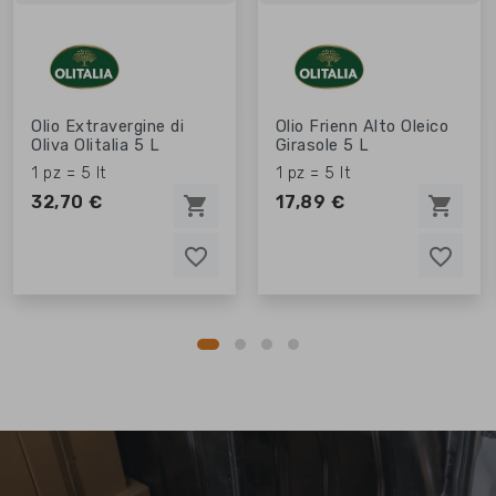
Olio Extravergine di
Olio Frienn Alto Oleico
Oliva Olitalia 5 L
Girasole 5 L
1 pz = 5 lt
1 pz = 5 lt
32,70 €
17,89 €
shopping_cart
shopping_cart
favorite_border
favorite_border
favorite_border
favorite_border
favorite_border
favorite_border