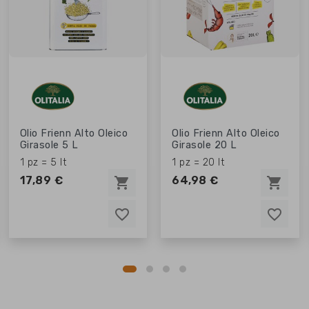
Olio Frienn Alto Oleico
Olio Frienn Alto Oleico
Girasole 5 L
Girasole 20 L
1 pz = 5 lt
1 pz = 20 lt
17,89 €
64,98 €
shopping_cart
shopping_cart
favorite_border
favorite_border
favorite_border
favorite_border
favorite_border
favorite_border