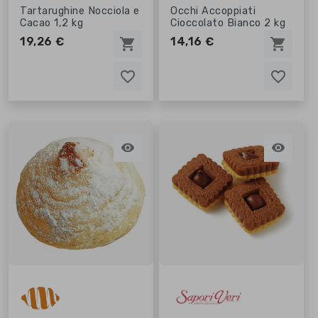
Tartarughine Nocciola e
Occhi Accoppiati
Cacao 1,2 kg
Cioccolato Bianco 2 kg
19,26 €
14,16 €
shopping_cart
shopping_cart
favorite_border
favorite_border
favorite_border
favorite_border

