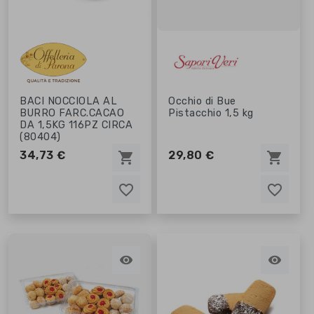
BACI NOCCIOLA AL
Occhio di Bue
BURRO FARC.CACAO
Pistacchio 1,5 kg
DA 1,5KG 116PZ CIRCA
(80404)
34,73 €
29,80 €
shopping_cart
shopping_cart
favorite_border
favorite_border
favorite_border
favorite_border

