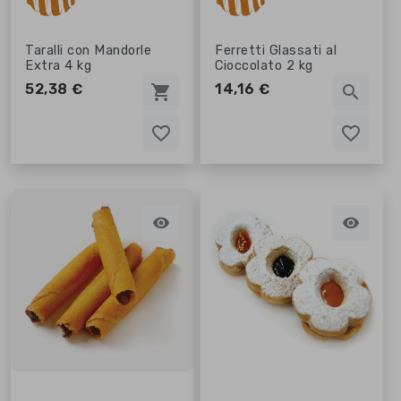
Taralli con Mandorle
Ferretti Glassati al
Extra 4 kg
Cioccolato 2 kg
52,38 €
14,16 €
shopping_cart
search
favorite_border
favorite_border
favorite_border
favorite_border

