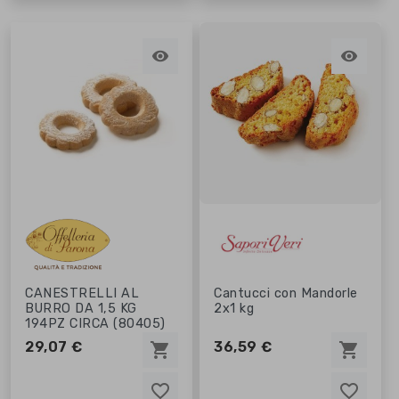


CANESTRELLI AL
Cantucci con Mandorle
BURRO DA 1,5 KG
2x1 kg
194PZ CIRCA (80405)
29,07 €
36,59 €
shopping_cart
shopping_cart
favorite_border
favorite_border
favorite_border
favorite_border