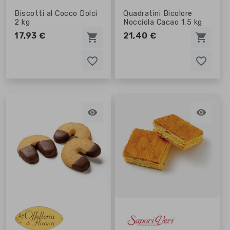
Biscotti al Cocco Dolci
Quadratini Bicolore
2 kg
Nocciola Cacao 1,5 kg
17,93 €
21,40 €
shopping_cart
shopping_cart
favorite_border
favorite_border
favorite_border
favorite_border

