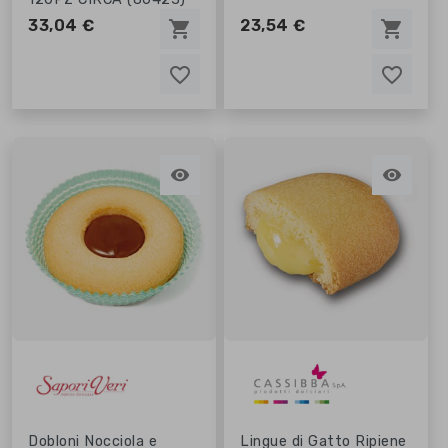
33,04 €
23,54 €
shopping_cart
shopping_cart
favorite_border
favorite_border
favorite_border
favorite_border


Dobloni Nocciola e
Lingue di Gatto Ripiene