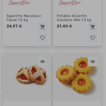
Sigarette Nocciola e
Petalosi Assortiti
Cacao 1,5 kg
Zucchero Velo 1,5 kg
26,97 €
21,40 €
shopping_cart
shopping_cart
favorite_border
favorite_border
favorite_border
favorite_border

