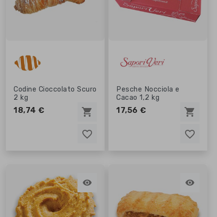
Codine Cioccolato Scuro
Pesche Nocciola e
2 kg
Cacao 1,2 kg
18,74 €
17,56 €
shopping_cart
shopping_cart
favorite_border
favorite_border
favorite_border
favorite_border

