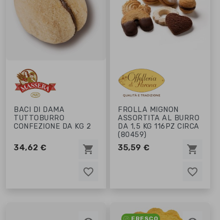
BACI DI DAMA
FROLLA MIGNON
TUTTOBURRO
ASSORTITA AL BURRO
CONFEZIONE DA KG 2
DA 1,5 KG 116PZ CIRCA
(80459)
34,62 €
35,59 €
shopping_cart
shopping_cart
favorite_border
favorite_border
favorite_border
favorite_border
FRESCO