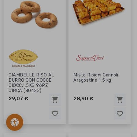
CIAMBELLE RISO AL
Misto Ripieni Cannoli
BURRO CON GOCCE
Aragostine 1,5 kg
CIOCC.1,5KG 96PZ
CIRCA (80422)
29,07 €
28,90 €
shopping_cart
shopping_cart
favorite_border
favorite_border
favorite_border
favorite_border
chevron_right