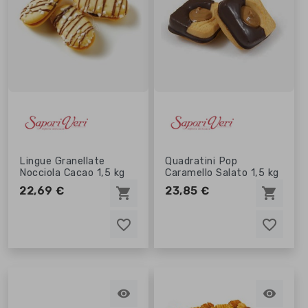
Lingue Granellate
Quadratini Pop
Nocciola Cacao 1,5 kg
Caramello Salato 1,5 kg
22,69 €
23,85 €
shopping_cart
shopping_cart
favorite_border
favorite_border
favorite_border
favorite_border

