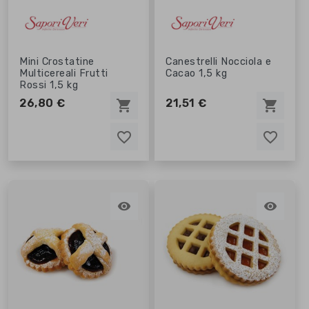
Mini Crostatine
Canestrelli Nocciola e
Multicereali Frutti
Cacao 1,5 kg
Rossi 1,5 kg
26,80 €
21,51 €
shopping_cart
shopping_cart
favorite_border
favorite_border
favorite_border
favorite_border

