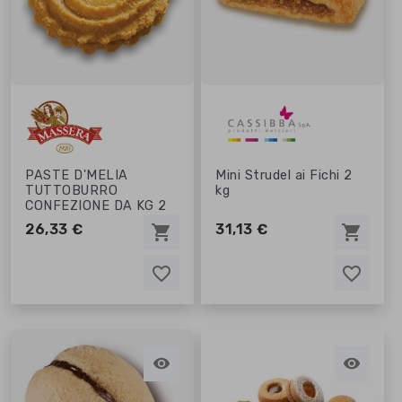
PASTE D'MELIA
Mini Strudel ai Fichi 2
TUTTOBURRO
kg
CONFEZIONE DA KG 2
26,33 €
31,13 €
shopping_cart
shopping_cart
favorite_border
favorite_border
favorite_border
favorite_border

