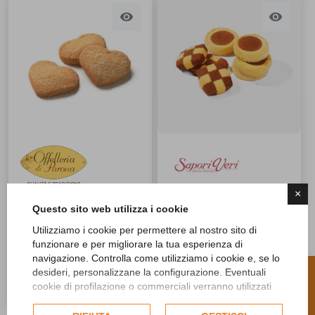


×
CUORI DI FROLLA AL
Damine e Pedine
Questo sito web utilizza i cookie
BURRO DA 1,5 KG
Biscotti da Tè 1,5 kg
120PZ CIRCA (80409)
Utilizziamo i cookie per permettere al nostro sito di
funzionare e per migliorare la tua esperienza di
29,07 €
21,84 €
shopping_cart
shopping_cart
navigazione. Controlla come utilizziamo i cookie e, se lo
R
desideri, personalizzane la configurazione. Eventuali
favorite_border
favorite_border
favorite_border
favorite_border
cookie di profilazione o commerciali verranno utilizzati
esclusivamente previa acquisizione del consenso
F
I
L
T
E
dell'utente e, se consentito, potrebbero essere utilizzati