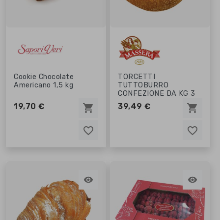
Cookie Chocolate
TORCETTI
Americano 1,5 kg
TUTTOBURRO
CONFEZIONE DA KG 3
19,70 €
39,49 €
shopping_cart
shopping_cart
favorite_border
favorite_border
favorite_border
favorite_border

