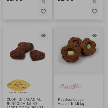
shopping_cart
shopping_cart
favorite_border
favorite_border
favorite_border
favorite_border


CUORI DI CACAO AL
Petalosi Cacao
BURRO DA 1,5 KG
Assortiti 1,5 kg
120PZ CIRCA (80423)