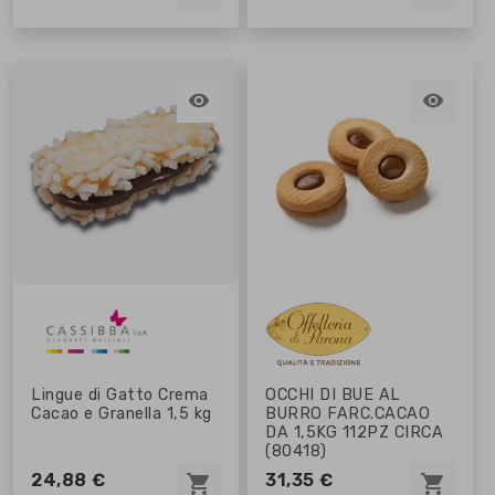


Lingue di Gatto Crema
OCCHI DI BUE AL
Cacao e Granella 1,5 kg
BURRO FARC.CACAO
DA 1,5KG 112PZ CIRCA
(80418)
24,88 €
31,35 €
shopping_cart
shopping_cart