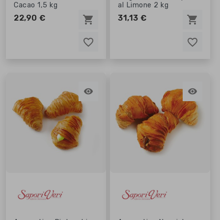
Cacao 1,5 kg
al Limone 2 kg
22,90 €
31,13 €
shopping_cart
shopping_cart
favorite_border
favorite_border
favorite_border
favorite_border

