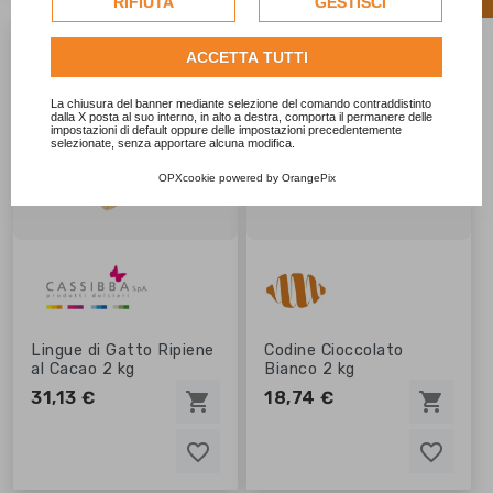
RIFIUTA
GESTISCI
per personalizzare gli annunci pubblicitari. Per ulteriori
informazioni su come Google utilizza i dati raccolti,


ACCETTA TUTTI
consulta la
politica sulla privacy di Google
.
Consulta l'informativa cookie completa.
La chiusura del banner mediante selezione del comando contraddistinto
dalla X posta al suo interno, in alto a destra, comporta il permanere delle
impostazioni di default oppure delle impostazioni precedentemente
selezionate, senza apportare alcuna modifica.
OPXcookie
powered by
OrangePix
Lingue di Gatto Ripiene
Codine Cioccolato
al Cacao 2 kg
Bianco 2 kg
31,13 €
18,74 €
shopping_cart
shopping_cart
favorite_border
favorite_border
favorite_border
favorite_border