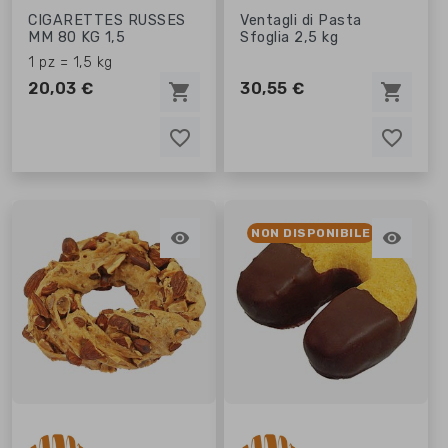
CIGARETTES RUSSES
Ventagli di Pasta
MM 80 KG 1,5
Sfoglia 2,5 kg
1 pz = 1,5 kg
20,03 €
30,55 €
shopping_cart
shopping_cart
favorite_border
favorite_border
favorite_border
favorite_border
NON DISPONIBILE

