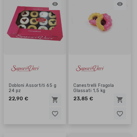


Dobloni Assortiti 65 g
Canestrelli Fragola
24 pz
Glassati 1,5 kg
22,90 €
23,85 €
shopping_cart
shopping_cart
favorite_border
favorite_border
favorite_border
favorite_border