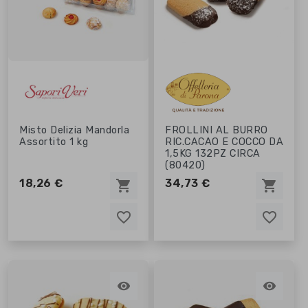
Misto Delizia Mandorla
FROLLINI AL BURRO
Assortito 1 kg
RIC.CACAO E COCCO DA
1,5KG 132PZ CIRCA
(80420)
18,26 €
34,73 €
shopping_cart
shopping_cart
favorite_border
favorite_border
favorite_border
favorite_border

