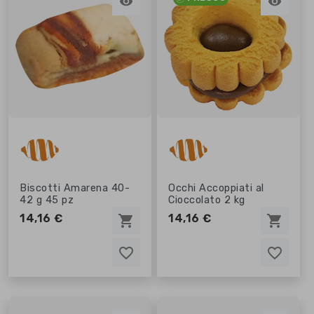


Biscotti Amarena 40-
Occhi Accoppiati al
42 g 45 pz
Cioccolato 2 kg
14,16 €
14,16 €
shopping_cart
shopping_cart
favorite_border
favorite_border
favorite_border
favorite_border