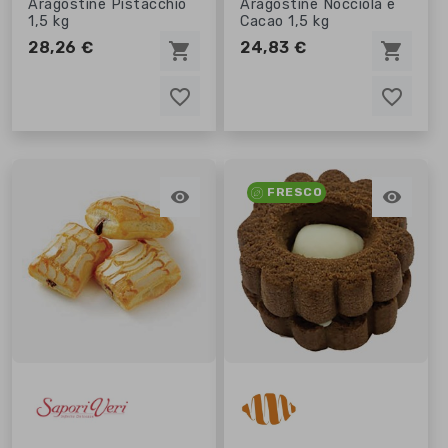
Aragostine Pistacchio
Aragostine Nocciola e
1,5 kg
Cacao 1,5 kg
28,26 €
24,83 €
shopping_cart
shopping_cart
favorite_border
favorite_border
favorite_border
favorite_border
FRESCO

