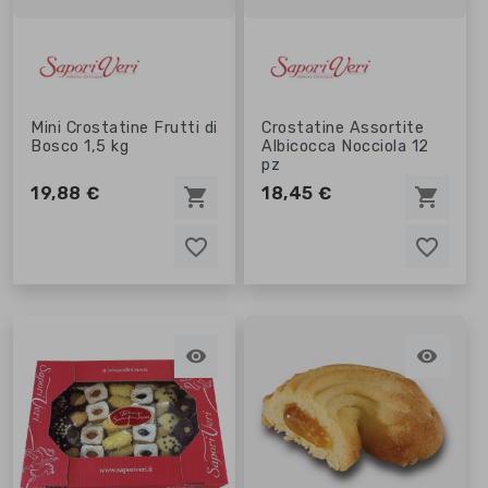
Mini Crostatine Frutti di
Crostatine Assortite
Bosco 1,5 kg
Albicocca Nocciola 12
pz
19,88 €
18,45 €
shopping_cart
shopping_cart
favorite_border
favorite_border
favorite_border
favorite_border

