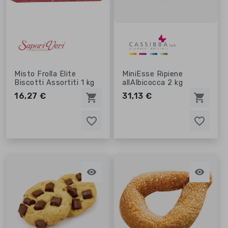
Misto Frolla Elite
MiniEsse Ripiene
Biscotti Assortiti 1 kg
allAlbicocca 2 kg
16,27 €
31,13 €
shopping_cart
shopping_cart
favorite_border
favorite_border
favorite_border
favorite_border

