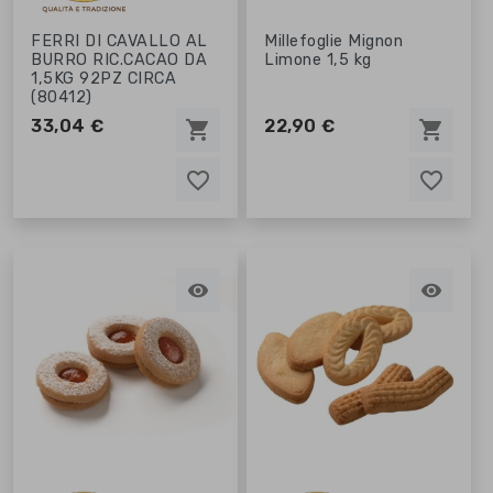
FERRI DI CAVALLO AL
Millefoglie Mignon
BURRO RIC.CACAO DA
Limone 1,5 kg
1,5KG 92PZ CIRCA
(80412)
33,04 €
22,90 €
shopping_cart
shopping_cart
favorite_border
favorite_border
favorite_border
favorite_border

