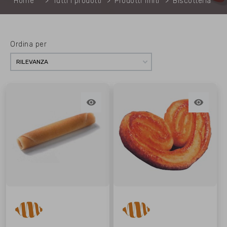
Home
Tutti i prodotti
Prodotti finiti
Biscotteria
Ordina per
RILEVANZA

