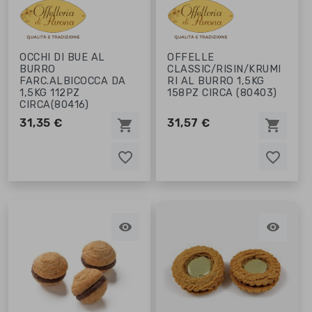
OCCHI DI BUE AL
OFFELLE
BURRO
CLASSIC/RISIN/KRUMI
FARC.ALBICOCCA DA
RI AL BURRO 1,5KG
1,5KG 112PZ
158PZ CIRCA (80403)
CIRCA(80416)
31,35 €
31,57 €
shopping_cart
shopping_cart
favorite_border
favorite_border
favorite_border
favorite_border

