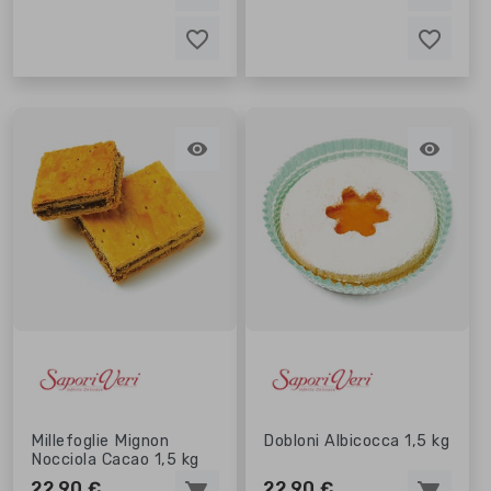
favorite_border
favorite_border
favorite_border
favorite_border


Millefoglie Mignon
Dobloni Albicocca 1,5 kg
Nocciola Cacao 1,5 kg
22,90 €
22,90 €