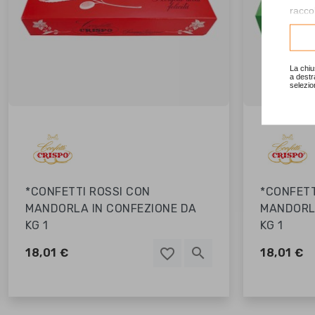
raccol
Consu
La chiu
a destr
selezio
*CONFETTI ROSSI CON
*CONFETT
MANDORLA IN CONFEZIONE DA
MANDORL
KG 1
KG 1
search
favorite_border
favorite_border
favorite_border
18,01 €
18,01 €