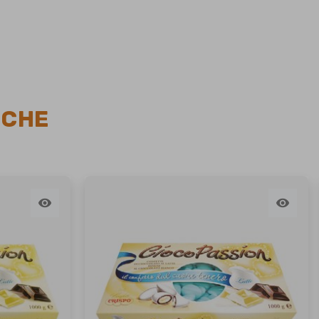
NCHE

