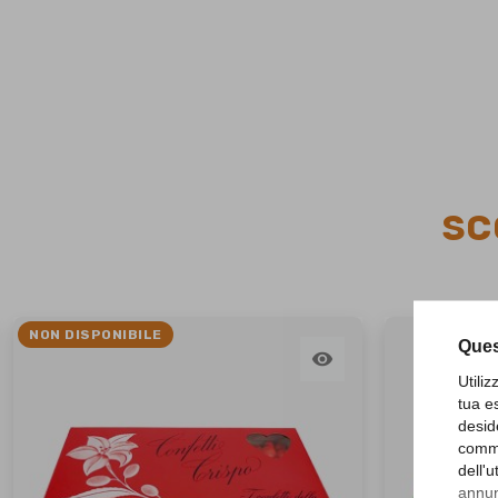
SC
NON DISPONIBILE
Ques

Utili
tua e
desid
comme
dell'
annunc