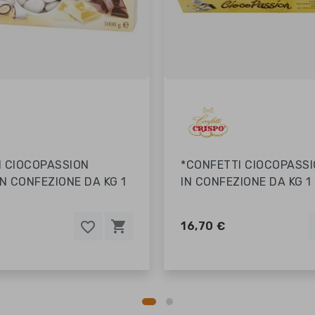
I CIOCOPASSION ROSA
*CONFETTI CIOCOPASS
ZIONE DA KG 1
CELESTE IN CONFEZIONE
shopping_cart
favorite_border
favorite_border
favorite_border
f
f
f
16,70 €