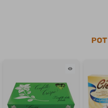
POT
