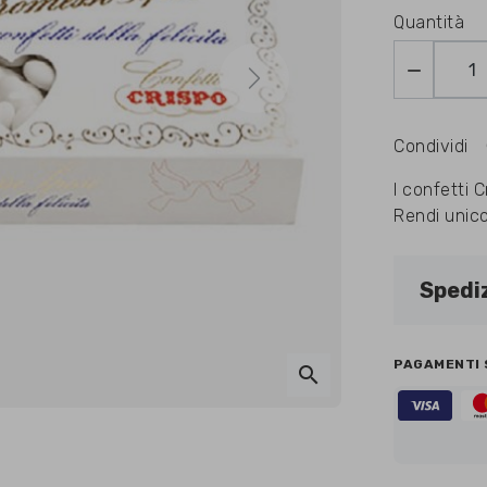
Quantità

Next
Condividi
I confetti 
Rendi unico
Spediz
PAGAMENTI 
search