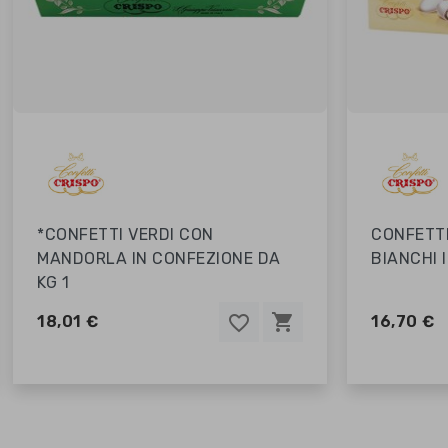
CONFETTI CIOCOPASSION
*CONFETT
BIANCHI IN CONFEZIONE DA KG 1
IN CONFE
shopping_cart
favorite_border
favorite_border
favorite_border
16,70 €
16,70 €