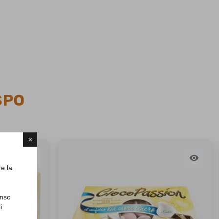
SPO
×


re la
enso
i