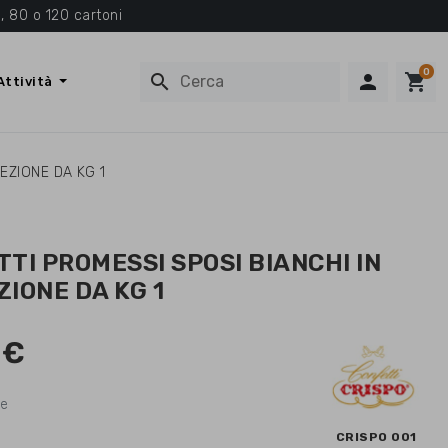
, 80 o 120 cartoni
0
search

shopping_cart
Attività
EZIONE DA KG 1
TI PROMESSI SPOSI BIANCHI IN
IONE DA KG 1
 €
se
CRISPO 001