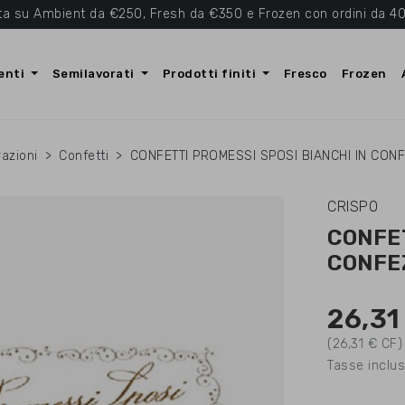
ta su Ambient da €250, Fresh da €350 e Frozen con ordini da 40
enti
Semilavorati
Prodotti finiti
Fresco
Frozen
azioni
Confetti
CONFETTI PROMESSI SPOSI BIANCHI IN CONF
CRISPO
CONFET
CONFEZ
26,31
(26,31 € CF)
Tasse inclu