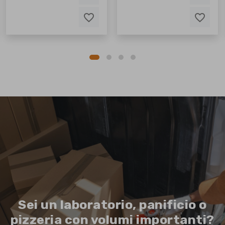
favorite_border
favorite_border
favorite_border
favorite_border
favorite_border
favorite_border
Sei un laboratorio, panificio o
pizzeria con volumi importanti?