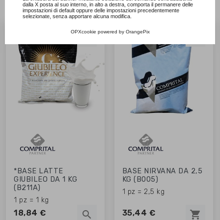
dalla X posta al suo interno, in alto a destra, comporta il permanere delle
impostazioni di default oppure delle impostazioni precedentemente
selezionate, senza apportare alcuna modifica.
NON DISPONIBILE
OPXcookie
powered by
OrangePix


*BASE LATTE
BASE NIRVANA DA 2,5
GIUBILEO DA 1 KG
KG (B005)
(B211A)
1 pz = 2,5 kg
1 pz = 1 kg
18,84 €
35,44 €
search
shopping_cart