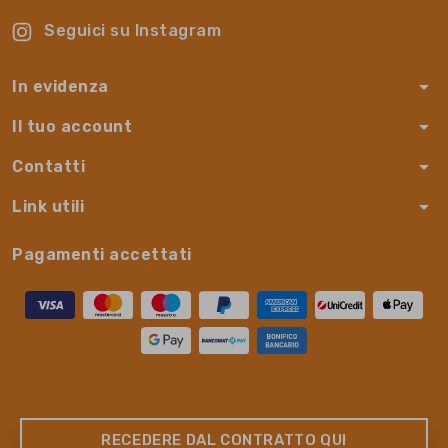
Seguici su Instagram
arrow_drop_down
In evidenza
arrow_drop_down
Il tuo account
arrow_drop_down
Contatti
arrow_drop_down
Link utili
Pagamenti accettati
RECEDERE DAL CONTRATTO QUI