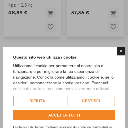
1 pz = 2,5 kg
48,89 €
37,36 €
shopping_cart
shopping_cart
favorite_border
favorite_border
favorite_border
favorite_border
favorite_border
favorite_border
×
Questo sito web utilizza i cookie
Utilizziamo i cookie per permettere al nostro sito di
funzionare e per migliorare la tua esperienza di
navigazione. Controlla come utilizziamo i cookie e, se lo
desideri, personalizzane la configurazione. Eventuali
cookie di profilazione o commerciali verranno utilizzati
esclusivamente previa acquisizione del consenso
dell'utente e, se consentito, potrebbero essere utilizzati
RIFIUTA
GESTISCI
per personalizzare gli annunci pubblicitari. Per ulteriori
SCOPRI TUTTI I PRODOTTI
informazioni su come Google utilizza i dati raccolti,
COMPRITAL
ACCETTA TUTTI
consulta la
politica sulla privacy di Google
.
Consulta l'informativa cookie completa.
La chiusura del banner mediante selezione del comando contraddistinto