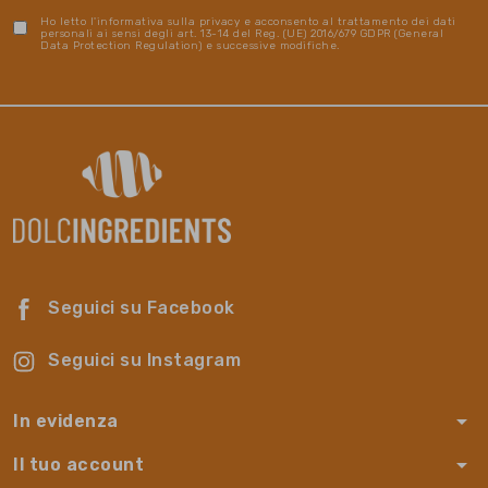
Ho letto l'informativa sulla privacy e acconsento al trattamento dei dati
personali ai sensi degli art. 13-14 del Reg. (UE) 2016/679 GDPR (General
Data Protection Regulation) e successive modifiche.
Seguici su Facebook
Seguici su Instagram
arrow_drop_down
In evidenza
arrow_drop_down
Il tuo account