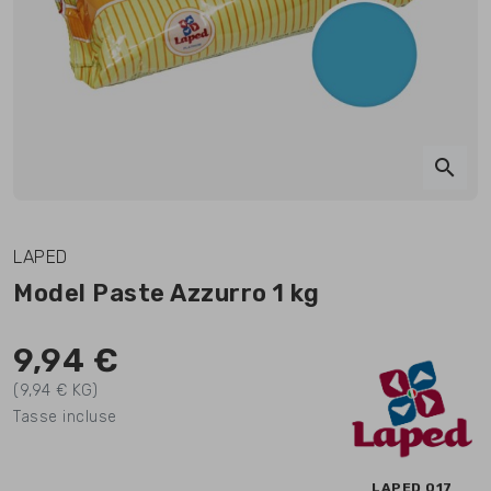
search
LAPED
Model Paste Azzurro 1 kg
9,94 €
(9,94 € KG)
Tasse incluse
LAPED 017