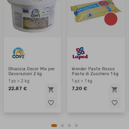
Ghiaccia Decor Mix per
Wonder Paste Rosso
Decorazioni 2 kg
Pasta di Zucchero 1 kg
1 pz = 2 kg
1 pz = 1 kg
22,87 €
7,20 €
shopping_cart
shopping_cart
favorite_border
favorite_border
favorite_border
favorite_border
favorite_border
favorite_border