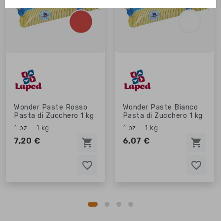
Wonder Paste Rosso
Wonder Paste Bianco
Pasta di Zucchero 1 kg
Pasta di Zucchero 1 kg
1 pz = 1 kg
1 pz = 1 kg
7,20 €
6,07 €
shopping_cart
shopping_cart
favorite_border
favorite_border
favorite_border
favorite_border
favorite_border
favorite_border