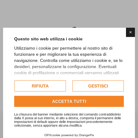
×
Questo sito web utilizza i cookie
Utilizziamo i cookie per permettere al nostro sito di
funzionare e per migliorare la tua esperienza di
navigazione. Controlla come utilizziamo i cookie e, se lo
desideri, personalizzane la configurazione. Eventuali
cookie di profilazione o commerciali verranno utilizzati
SCOPRI TUTTI I PRODOTTI
esclusivamente previa acquisizione del consenso
LAPED
dell'utente e, se consentito, potrebbero essere utilizzati
RIFIUTA
GESTISCI
per personalizzare gli annunci pubblicitari. Per ulteriori
informazioni su come Google utilizza i dati raccolti,
ACCETTA TUTTI
consulta la
politica sulla privacy di Google
.
Consulta l'informativa cookie completa.
La chiusura del banner mediante selezione del comando contraddistinto
dalla X posta al suo interno, in alto a destra, comporta il permanere delle


impostazioni di default oppure delle impostazioni precedentemente
selezionate, senza apportare alcuna modifica.
OPXcookie
powered by
OrangePix