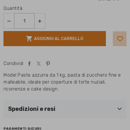
Quantità



favorite_border
AGGIUNGI AL CARRELLO
Condividi
Model Paste azzurra da 1 kg, pasta di zucchero fine e
malleabile, ideale per coperture di torte nuziali,
ricorrenze e cake design.
Spedizioni e resi
PAGAMENTI SICURI