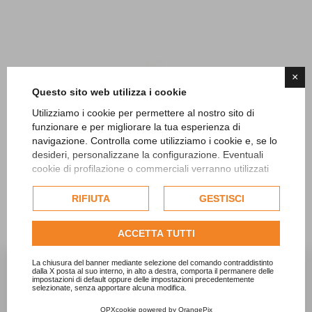
×
Questo sito web utilizza i cookie
Utilizziamo i cookie per permettere al nostro sito di
funzionare e per migliorare la tua esperienza di
navigazione. Controlla come utilizziamo i cookie e, se lo
desideri, personalizzane la configurazione. Eventuali
SCOPRI TUTTI I PRODOTTI
cookie di profilazione o commerciali verranno utilizzati
esclusivamente previa acquisizione del consenso
DOLCINGREDIENTS
dell'utente e, se consentito, potrebbero essere utilizzati
RIFIUTA
GESTISCI
per personalizzare gli annunci pubblicitari. Per ulteriori
informazioni su come Google utilizza i dati raccolti,
ACCETTA TUTTI
consulta la
politica sulla privacy di Google
.
Consulta l'informativa cookie completa.
La chiusura del banner mediante selezione del comando contraddistinto


dalla X posta al suo interno, in alto a destra, comporta il permanere delle
impostazioni di default oppure delle impostazioni precedentemente
selezionate, senza apportare alcuna modifica.
OPXcookie
powered by
OrangePix