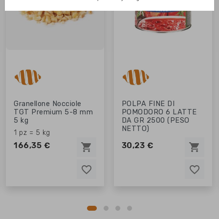
Granellone Nocciole
POLPA FINE DI
TGT Premium 5-8 mm
POMODORO 6 LATTE
5 kg
DA GR 2500 (PESO
NETTO)
1 pz = 5 kg
166,35 €
30,23 €
shopping_cart
shopping_cart
favorite_border
favorite_border
favorite_border
favorite_border
favorite_border
favorite_border