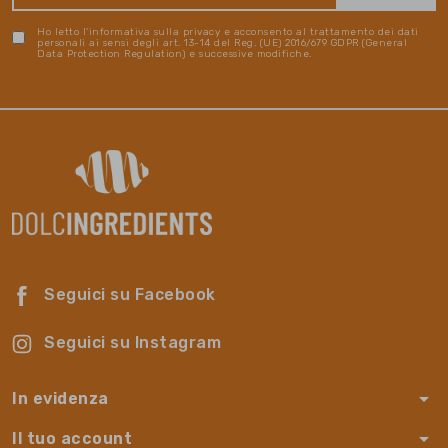
Ho letto l'informativa sulla privacy e acconsento al trattamento dei dati
personali ai sensi degli art. 13-14 del Reg. (UE) 2016/679 GDPR (General
Data Protection Regulation) e successive modifiche.
Seguici su Facebook
Seguici su Instagram
arrow_drop_down
In evidenza
arrow_drop_down
Il tuo account