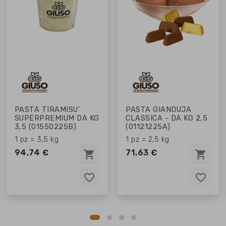
PASTA TIRAMISU'
PASTA GIANDUJA
SUPERPREMIUM DA KG
CLASSICA - DA KG 2,5
3,5 (01550225B)
(01121225A)
1 pz = 3,5 kg
1 pz = 2,5 kg
94,74 €
71,63 €
shopping_cart
shopping_cart
favorite_border
favorite_border
favorite_border
favorite_border
favorite_border
favorite_border