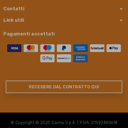
arrow_drop_down
Contatti
arrow_drop_down
Link utili
Pagamenti accettati
RECEDERE DAL CONTRATTO QUI
© Copyright © 2025 Saima S.p.A. | P.IVA: 01992440618