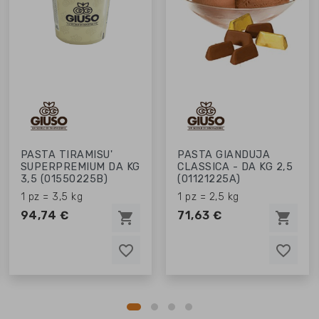
PASTA TIRAMISU'
PASTA GIANDUJA
SUPERPREMIUM DA KG
CLASSICA - DA KG 2,5
3,5 (01550225B)
(01121225A)
1 pz = 3,5 kg
1 pz = 2,5 kg
94,74 €
71,63 €
shopping_cart
shopping_cart
favorite_border
favorite_border
favorite_border
favorite_border
favorite_border
favorite_border