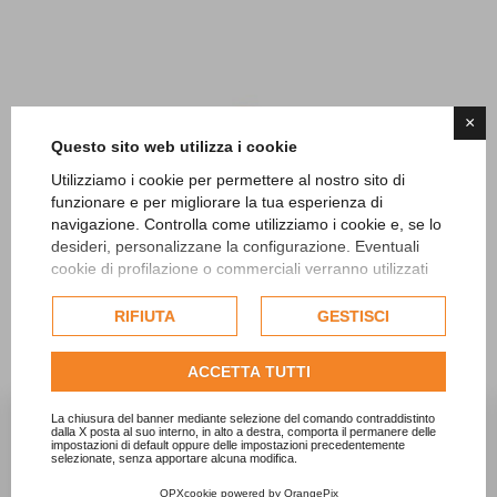
×
Questo sito web utilizza i cookie
Utilizziamo i cookie per permettere al nostro sito di
funzionare e per migliorare la tua esperienza di
navigazione. Controlla come utilizziamo i cookie e, se lo
desideri, personalizzane la configurazione. Eventuali
SCOPRI TUTTI I PRODOTTI
cookie di profilazione o commerciali verranno utilizzati
esclusivamente previa acquisizione del consenso
DOLCINGREDIENTS
dell'utente e, se consentito, potrebbero essere utilizzati
RIFIUTA
GESTISCI
per personalizzare gli annunci pubblicitari. Per ulteriori
informazioni su come Google utilizza i dati raccolti,
ACCETTA TUTTI
consulta la
politica sulla privacy di Google
.
Consulta l'informativa cookie completa.
La chiusura del banner mediante selezione del comando contraddistinto


dalla X posta al suo interno, in alto a destra, comporta il permanere delle
impostazioni di default oppure delle impostazioni precedentemente
selezionate, senza apportare alcuna modifica.
OPXcookie
powered by
OrangePix