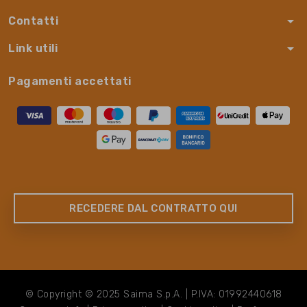
arrow_drop_down
Contatti
arrow_drop_down
Link utili
Pagamenti accettati
RECEDERE DAL CONTRATTO QUI
© Copyright © 2025 Saima S.p.A. | P.IVA: 01992440618