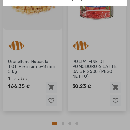
Granellone Nocciole
POLPA FINE DI
TGT Premium 5-8 mm
POMODORO 6 LATTE
5 kg
DA GR 2500 (PESO
NETTO)
1 pz = 5 kg
166,35 €
30,23 €
shopping_cart
shopping_cart
favorite_border
favorite_border
favorite_border
favorite_border
favorite_border
favorite_border