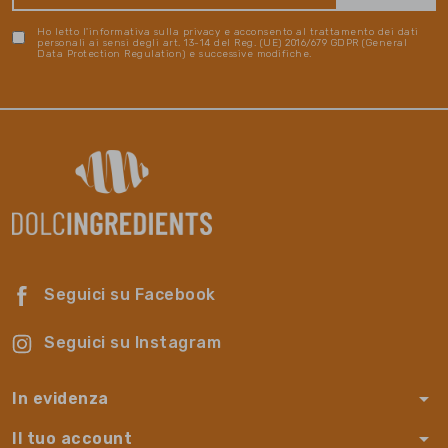
Ho letto l'informativa sulla privacy e acconsento al trattamento dei dati
personali ai sensi degli art. 13-14 del Reg. (UE) 2016/679 GDPR (General
Data Protection Regulation) e successive modifiche.
Seguici su Facebook
Seguici su Instagram
arrow_drop_down
In evidenza
arrow_drop_down
Il tuo account